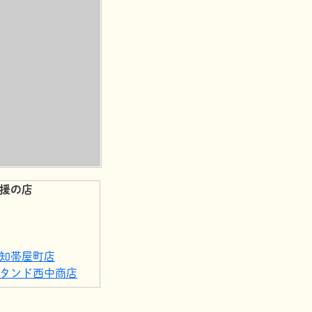
援の店
知帯屋町店
タンド西中商店
にや帯屋町店
知帯屋町店