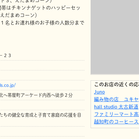
トＳ、えだまめコーン）
時間帯はチキンナゲットのハッピーセッ
えだまめコーン）
１名とお連れ様のお子様の人数分まで
－２３
このお店の近くの応
s.co.jp/
Juno
北へ帯屋町アーケード内西へ徒歩２分
編み物の店 ユキヤ
hall studio 太古新道
ファミリーマート高
たちの健全な育成と子育て家庭の応援を目
越知町のコーヒース
ファミリーマートほ
ジュエルカフェ 高