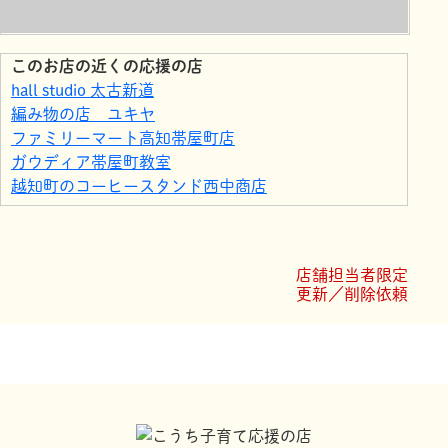
このお店の近くの応援の店
hall studio 太古新道
編み物の店 ユキヤ
ファミリーマート高知帯屋町店
ガウディア帯屋町教室
越知町のコーヒースタンド西中商店
マクドナルド 帯屋町店
Juno
イールファームダイニングひろめ市場店
店舗担当者限定
ファミリーマート高知大橋通り店
更新／削除依頼
Whitening+