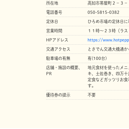
所在地
高知市帯屋町２－３－
電話番号
050-5815-0382
定休日
ひろめ市場の定休日に
営業時間
１１時～２３時（ラス
HPアドレス
https://www.hotpepp
交通アクセス
とさでん交通大橋通か
駐車場の有無
有(100台)
店舗・施設の概要、
地元食材を使ったメニ
PR
キ、土佐巻き、四万十
定食などガッツリお食
す。
優待券の提示
不要