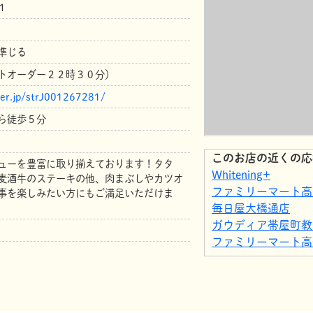
１
準じる
トオーダー２２時３０分）
er.jp/strJ001267281/
ら徒歩５分
このお店の近くの応
ューを豊富に取り揃えております！タタ
Whitening+
麦酒牛のステーキの他、肉まぶしやカツオ
ファミリーマート高
事を楽しみたい方にもご満足いただけま
毎日屋大橋通店
ガウディア帯屋町教
ファミリーマート高
ファミリーマートほ
編み物の店 ユキヤ
hall studio 太古新道
ファミリーマート高