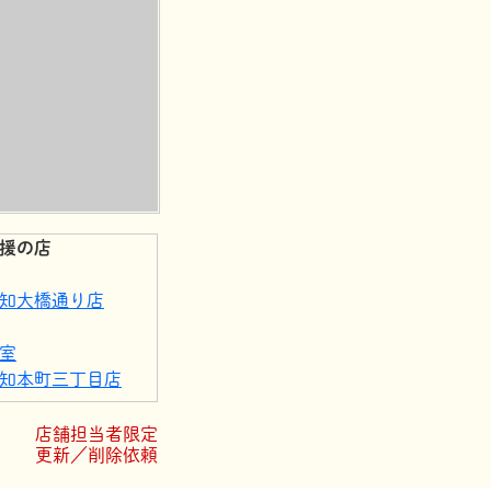
援の店
知大橋通り店
室
知本町三丁目店
にや帯屋町店
店舗担当者限定
更新／削除依頼
知帯屋町店