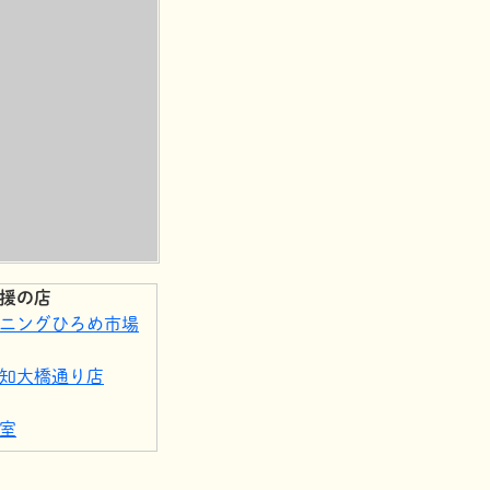
援の店
ニングひろめ市場
知大橋通り店
室
知本町三丁目店
知帯屋町店