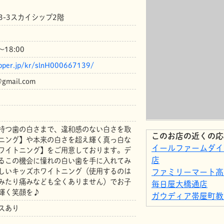
3-3スカイシップ2階
～18:00
epper.jp/kr/slnH000667139/
@gmail.com
持つ歯の白さまで、違和感のない白さを取
このお店の近くの応
ニング】や本来の白さを超え輝く真っ白な
イールファームダイ
ワイトニング】をご用意しております。デ
店
るこの機会に憧れの白い歯を手に入れてみ
しいキッズホワイトニング（使用するのは
ファミリーマート高
みたり痛みなども全くありません）でお子
毎日屋大橋通店
輝く笑顔を♪
ガウディア帯屋町教
ファミリーマート高
スあり
ジュエルカフェ 高