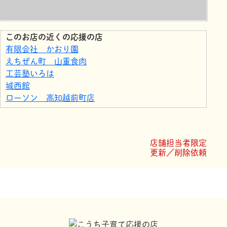
このお店の近くの応援の店
有限会社 かおり園
えちぜん町 山重食肉
工芸塾いろは
城西館
ローソン 高知越前町店
モデルショップヨシオカ
ミラクルヒーリングヴィレッジぴゅあ・らぃと
ファミリーマート高知上町五丁目店
店舗担当者限定
株式会社ファースト・コラボレーション
更新／削除依頼
ローソン 高知南万々店