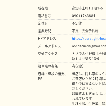
所在地
高知市上町1丁目1-6
電話番号
09011763884
定休日
不定休
営業時間
不定 完全予約制
HPアドレス
https://purelight-hea
メールアドレス
nondacure@gmail.co
交通アクセス
とさでん伊野線「枡形
駅」より徒歩13分
駐車場の有無
有(2台)
店舗・施設の概要、
当店は、隠れ家のよう
PR
ご来店いただく時間は
ほかでは言えないお悩
話しください。
韓国式よもぎ蒸しは元
われています。
生理不順、生理痛、婦