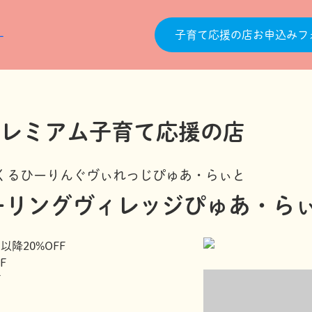
子育て応援の店お申込みフ
くるひーりんぐヴぃれっじぴゅあ・らぃと
ーリングヴィレッジぴゅあ・ら
以降20%OFF
F
F