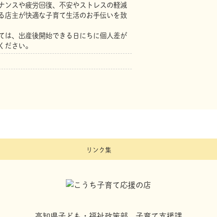
ナンスや疲労回復、不安やストレスの軽減
CURE ROOM
る店主が快適な子育て生活のお手伝いを致
ローソン 仁生会細
えちぜん町 山重食
ては、出産後開始できる日にちに個人差が
ファミリーマート高
ください。
リンク集
高知県子ども・福祉政策部 子育て支援課