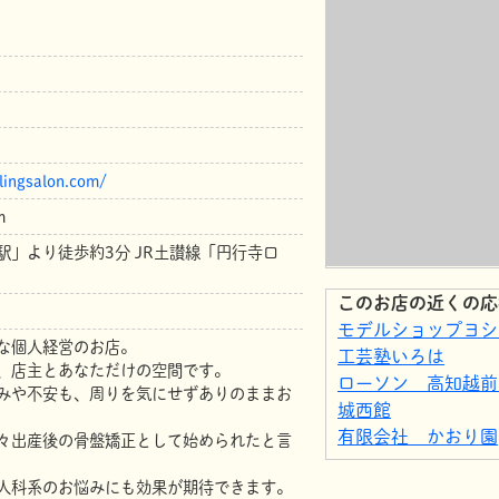
lingsalon.com/
m
駅」より徒歩約3分 JR土讃線「円行寺口
このお店の近くの応
モデルショップヨシ
な個人経営のお店。
工芸塾いろは
、店主とあなただけの空間です。
ローソン 高知越前
みや不安も、周りを気にせずありのままお
城西館
有限会社 かおり園
々出産後の骨盤矯正として始められたと言
株式会社ファースト
人科系のお悩みにも効果が期待できます。
ン