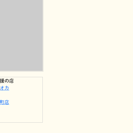
援の店
オカ
町店
・コラボレーショ