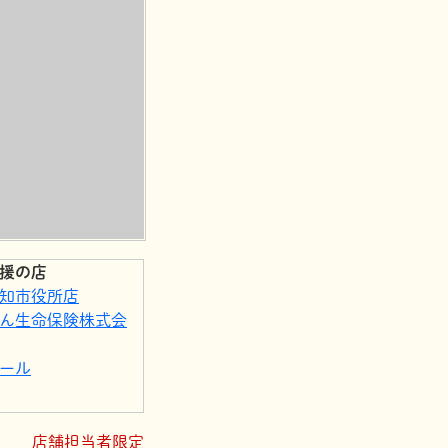
援の店
知市役所店
ん生命保険株式会
ール
ンコート」
店舗担当者限定