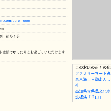
am.com/cure_room__
om
北側 徒歩１分
ト空間でゆったりとお過ごしいただけます
このお店の近くの応
ファミリーマート高
東京海上日動あんし
社
高知県立県民文化ホ
鉄板焼「華山」
中国料理「マンダリ
株式会社三翠園