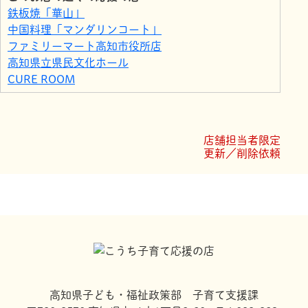
鉄板焼「華山」
中国料理「マンダリンコート」
ファミリーマート高知市役所店
高知県立県民文化ホール
CURE ROOM
株式会社三翠園
毎日屋大橋通店
ファミリーマート高知本町三丁目店
店舗担当者限定
Whitening+
更新／削除依頼
ヘアメイク ヴィラ・シャンゼ
高知県子ども・福祉政策部 子育て支援課