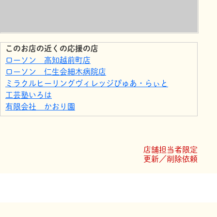
このお店の近くの応援の店
ローソン 高知越前町店
ローソン 仁生会細木病院店
ミラクルヒーリングヴィレッジぴゅあ・らぃと
工芸塾いろは
有限会社 かおり園
モデルショップヨシオカ
城西館
ローソン 高知小津町店
店舗担当者限定
ローソン 高知南万々店
更新／削除依頼
JiLL（ジル）