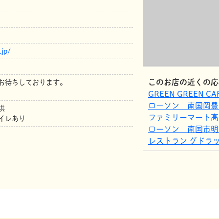
.jp/
このお店の近くの応
お待ちしております。
GREEN GREEN CA
ローソン 南国岡豊
供
ファミリーマート高
イレあり
ローソン 南国市明
レストラン グドラ
公益財団法人 高知
文化財センター
ローソン 南国篠原
ローソン 南国バイ
生活協同組合コープ
ちセンター