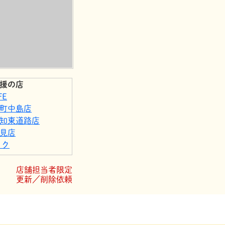
援の店
FE
町中島店
知東道路店
見店
ック
県文化財団 埋蔵
店舗担当者限定
更新／削除依頼
東泉店
パス店
自然派しこくこう