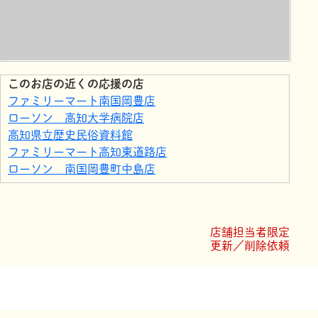
このお店の近くの応援の店
ファミリーマート南国岡豊店
ローソン 高知大学病院店
高知県立歴史民俗資料館
ファミリーマート高知東道路店
ローソン 南国岡豊町中島店
5019PREMIUM FACTORY南国店
GREEN GREEN CAFE
ファミリーマート高知大津店
店舗担当者限定
西島園芸団地
更新／削除依頼
ローソン 高知一宮店